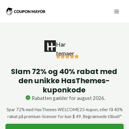
Gå
Mai
til
Men
indholdet
Har
temaer
Slam 72% og 40% rabat med
den unikke HasThemes-
kuponkode
Rabatten gælder for august 2026.
Spar 72% med HasThemes WELCOME25-kupon, eller få 40%
rabat på premium-licenser for kun $ 49. Begrænsede tilbud!"