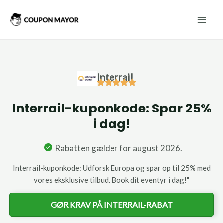
Gå
Mai
til
Men
indholdet
Interrail
Interrail-kuponkode: Spar 25%
i dag!
Rabatten gælder for august 2026.
Interrail-kuponkode: Udforsk Europa og spar op til 25% med
vores eksklusive tilbud. Book dit eventyr i dag!"
GØR KRAV PÅ INTERRAIL-RABAT