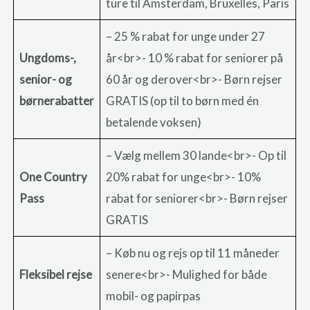
ture til Amsterdam, Bruxelles, Paris
– 25 % rabat for unge under 27
Ungdoms-,
år<br>- 10 % rabat for seniorer på
senior- og
60 år og derover<br>- Børn rejser
børnerabatter
GRATIS (op til to børn med én
betalende voksen)
– Vælg mellem 30 lande<br>- Op til
One Country
20% rabat for unge<br>- 10%
Pass
rabat for seniorer<br>- Børn rejser
GRATIS
– Køb nu og rejs op til 11 måneder
Fleksibel rejse
senere<br>- Mulighed for både
mobil- og papirpas