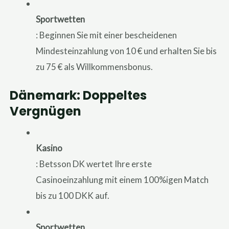
Sportwetten
: Beginnen Sie mit einer bescheidenen
Mindesteinzahlung von 10 € und erhalten Sie bis
zu 75 € als Willkommensbonus.
Dänemark: Doppeltes
Vergnügen
Kasino
: Betsson DK wertet Ihre erste
Casinoeinzahlung mit einem 100%igen Match
bis zu 100 DKK auf.
Sportwetten