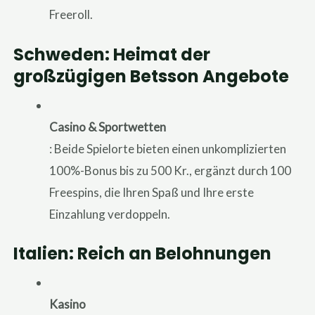
Freeroll.
Schweden: Heimat der
großzügigen Betsson Angebote
Casino & Sportwetten
: Beide Spielorte bieten einen unkomplizierten
100%-Bonus bis zu 500 Kr., ergänzt durch 100
Freespins, die Ihren Spaß und Ihre erste
Einzahlung verdoppeln.
Italien: Reich an Belohnungen
Kasino