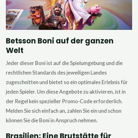
Betsson Boni auf der ganzen
Welt
Jeder dieser Boni ist auf die Spielumgebung und die
rechtlichen Standards des jeweiligen Landes
zugeschnitten und bietet so ein optimales Erlebnis für
jeden Spieler. Um diese Angebote zu aktivieren, ist in
der Regel kein spezieller Promo-Code erforderlich.
Melden Sie sich einfach an, zahlen Sie ein und schon
können Sie die Boni in Anspruch nehmen.
Brasilien: Eine Brutstätte für