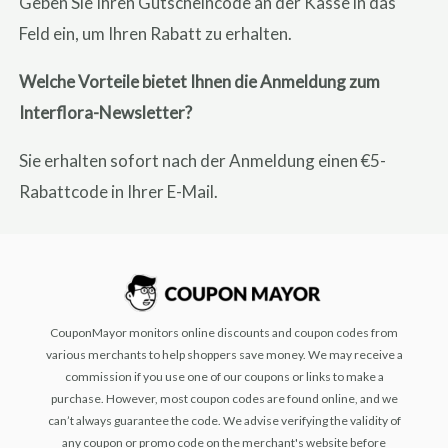
Geben Sie Ihren Gutscheincode an der Kasse in das
Feld ein, um Ihren Rabatt zu erhalten.
Welche Vorteile bietet Ihnen die Anmeldung zum
Interflora-Newsletter?
Sie erhalten sofort nach der Anmeldung einen €5-
Rabattcode in Ihrer E-Mail.
CouponMayor monitors online discounts and coupon codes from
various merchants to help shoppers save money. We may receive a
commission if you use one of our coupons or links to make a
purchase. However, most coupon codes are found online, and we
can’t always guarantee the code. We advise verifying the validity of
any coupon or promo code on the merchant's website before