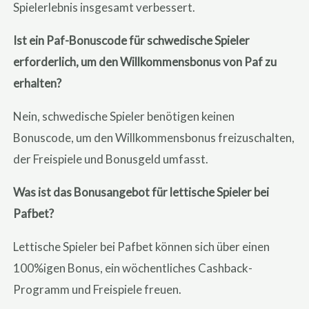
Spielerlebnis insgesamt verbessert.
Ist ein Paf-Bonuscode für schwedische Spieler
erforderlich, um den Willkommensbonus von Paf zu
erhalten?
Nein, schwedische Spieler benötigen keinen
Bonuscode, um den Willkommensbonus freizuschalten,
der Freispiele und Bonusgeld umfasst.
Was ist das Bonusangebot für lettische Spieler bei
Pafbet?
Lettische Spieler bei Pafbet können sich über einen
100%igen Bonus, ein wöchentliches Cashback-
Programm und Freispiele freuen.