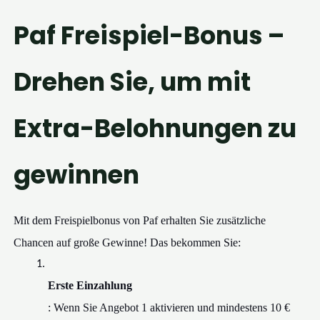
Paf Freispiel-Bonus –
Drehen Sie, um mit
Extra-Belohnungen zu
gewinnen
Mit dem Freispielbonus von Paf erhalten Sie zusätzliche
Chancen auf große Gewinne!
Das bekommen Sie:
Erste Einzahlung
: Wenn Sie Angebot 1 aktivieren und mindestens 10 €