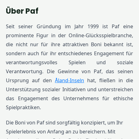
Über Paf
Seit seiner Gründung im Jahr 1999 ist Paf eine
prominente Figur in der Online-Glücksspielbranche,
die nicht nur für ihre attraktiven Boni bekannt ist,
sondern auch für ihr entschiedenes Engagement für
verantwortungsvolles Spielen und soziale
Verantwortung. Die Gewinne von Paf, das seinen
Ursprung auf den
Åland-Inseln
hat, fließen in die
Unterstützung sozialer Initiativen und unterstreichen
das Engagement des Unternehmens für ethische
Spielpraktiken.
Die Boni von Paf sind sorgfältig konzipiert, um Ihr
Spielerlebnis von Anfang an zu bereichern. Mit