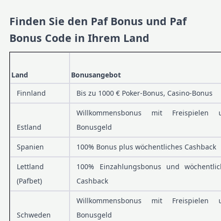
Finden Sie den Paf Bonus und Paf
Bonus Code in Ihrem Land
Land
Bonusangebot
Finnland
Bis zu 1000 € Poker-Bonus, Casino-Bonus
Willkommensbonus mit Freispielen 
Estland
Bonusgeld
Spanien
100% Bonus plus wöchentliches Cashback
Lettland
100% Einzahlungsbonus und wöchentlic
(Pafbet)
Cashback
Willkommensbonus mit Freispielen 
Schweden
Bonusgeld