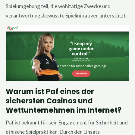
Spielumgebung teil, die wohltätige Zwecke und
verantwortungsbewusste Spielinitiativen unterstützt.
Warum ist Paf eines der
sichersten Casinos und
Wettunternehmen im Internet?
Paf ist bekannt für sein Engagement für Sicherheit und
ethische Spielpraktiken. Durch den Einsatz