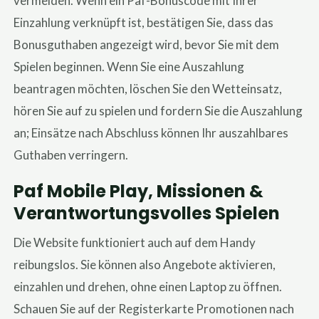
vermeiden. Wenn ein Paf-Bonuscode mit Ihrer
Einzahlung verknüpft ist, bestätigen Sie, dass das
Bonusguthaben angezeigt wird, bevor Sie mit dem
Spielen beginnen. Wenn Sie eine Auszahlung
beantragen möchten, löschen Sie den Wetteinsatz,
hören Sie auf zu spielen und fordern Sie die Auszahlung
an; Einsätze nach Abschluss können Ihr auszahlbares
Guthaben verringern.
Paf Mobile Play, Missionen &
Verantwortungsvolles Spielen
Die Website funktioniert auch auf dem Handy
reibungslos. Sie können also Angebote aktivieren,
einzahlen und drehen, ohne einen Laptop zu öffnen.
Schauen Sie auf der Registerkarte Promotionen nach