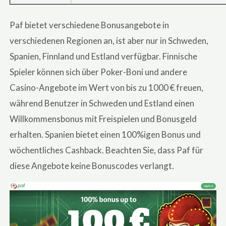
Paf bietet verschiedene Bonusangebote in
verschiedenen Regionen an, ist aber nur in Schweden,
Spanien, Finnland und Estland verfügbar. Finnische
Spieler können sich über Poker-Boni und andere
Casino-Angebote im Wert von bis zu 1000 € freuen,
während Benutzer in Schweden und Estland einen
Willkommensbonus mit Freispielen und Bonusgeld
erhalten. Spanien bietet einen 100%igen Bonus und
wöchentliches Cashback. Beachten Sie, dass Paf für
diese Angebote keine Bonuscodes verlangt.