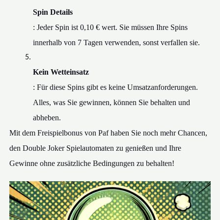
Spin Details
: Jeder Spin ist 0,10 € wert. Sie müssen Ihre Spins
innerhalb von 7 Tagen verwenden, sonst verfallen sie.
Kein Wetteinsatz
: Für diese Spins gibt es keine Umsatzanforderungen.
Alles, was Sie gewinnen, können Sie behalten und
abheben.
Mit dem Freispielbonus von Paf haben Sie noch mehr Chancen,
den Double Joker Spielautomaten zu genießen und Ihre
Gewinne ohne zusätzliche Bedingungen zu behalten!