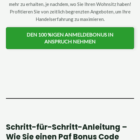
mehr zu erhalten, je nachdem, wo Sie Ihren Wohnsitz haben!
Profitieren Sie von zeitlich begrenzten Angeboten, um Ihre
Handelserfahrung zu maximieren.
DEN 100 %IGEN ANMELDEBONUS IN
ANSPRUCH NEHMEN
Schritt-für-Schritt-Anleitung –
Wie Sie einen Paf Bonus Code