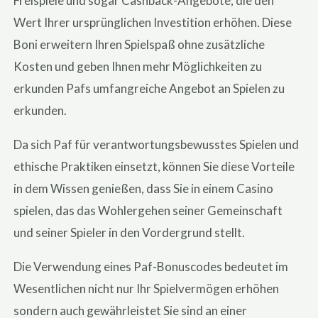
Freispiele und sogar Cashback-Angebote, die den
Wert Ihrer ursprünglichen Investition erhöhen. Diese
Boni erweitern Ihren Spielspaß ohne zusätzliche
Kosten und
geben Ihnen mehr Möglichkeiten
zu
erkunden
Pafs
umfangreiche Angebot an Spielen zu
erkunden.
Da sich Paf für verantwortungsbewusstes Spielen und
ethische Praktiken einsetzt, können Sie diese Vorteile
in dem Wissen genießen, dass Sie in einem Casino
spielen, das das Wohlergehen seiner Gemeinschaft
und seiner Spieler in den Vordergrund stellt.
Die Verwendung eines Paf-Bonuscodes bedeutet im
Wesentlichen
nicht nur
Ihr Spielvermögen erhöhen
sondern auch
gewährleistet
Sie sind
an einer