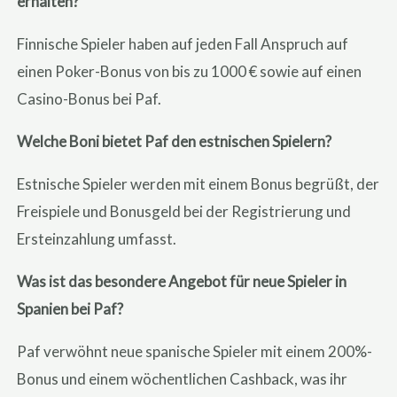
erhalten?
Finnische Spieler haben auf jeden Fall Anspruch auf
einen Poker-Bonus von bis zu 1000 € sowie auf einen
Casino-Bonus bei Paf.
Welche Boni bietet Paf den estnischen Spielern?
Estnische Spieler werden mit einem Bonus begrüßt, der
Freispiele und Bonusgeld bei der Registrierung und
Ersteinzahlung umfasst.
Was ist das besondere Angebot für neue Spieler in
Spanien bei Paf?
Paf verwöhnt neue spanische Spieler mit einem 200%-
Bonus und einem wöchentlichen Cashback, was ihr