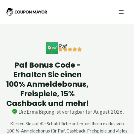
Zum
Mai
Inhalt
Men
springen
Paf
Paf Bonus Code -
Erhalten Sie einen
100% Anmeldebonus,
Freispiele, 15%
Cashback und mehr!
Die Ermäßigung ist verfügbar für August 2026.
Klicken Sie auf die Schaltfläche unten, um Ihren exklusiven
100 %-Anmeldebonus für Paf, Cashback, Freispiele und vieles