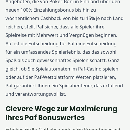
Angeboten, die von Poker-Boni in Finnland über den
neuen 100% Einzahlungsbonus bis hin zu
wöchentlichem Cashback von bis zu 15% je nach Land
reichen, stellt Paf sicher, dass alle Spieler ihre
Spielreise mit Mehrwert und Vergnügen beginnen.
Auf
ist die Entscheidung für Paf eine Entscheidung
für ein umfassendes Spielerlebnis, das
das sowohl
Spaß als auch gewissenhaftes Spielen schätzt. Ganz
gleich, ob Sie Spielautomaten im
Paf-Casino spielen
oder auf der Paf-Wettplattform Wetten platzieren,
Paf garantiert Ihnen ein
Spielabenteuer, das erfüllend
und verantwortungsvoll ist.
Clevere Wege zur Maximierung
Ihres Paf Bonuswertes
Erhöhen Sie Ihr Guthaben, indem Sie Promotionen mit