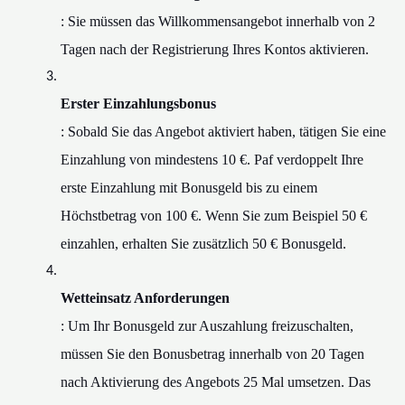
: Sie müssen das Willkommensangebot innerhalb von 2
Tagen nach der Registrierung Ihres Kontos aktivieren.
Erster Einzahlungsbonus
: Sobald Sie das Angebot aktiviert haben, tätigen Sie eine
Einzahlung von mindestens 10 €. Paf verdoppelt Ihre
erste Einzahlung mit Bonusgeld bis zu einem
Höchstbetrag von 100 €. Wenn Sie zum Beispiel 50 €
einzahlen, erhalten Sie zusätzlich 50 € Bonusgeld.
Wetteinsatz Anforderungen
: Um Ihr Bonusgeld zur Auszahlung freizuschalten,
müssen Sie den Bonusbetrag innerhalb von 20 Tagen
nach Aktivierung des Angebots 25 Mal umsetzen. Das