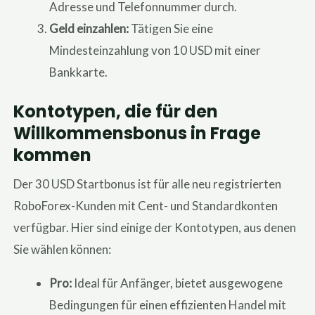
Adresse und Telefonnummer durch.
Geld einzahlen:
Tätigen Sie eine
Mindesteinzahlung von 10 USD mit einer
Bankkarte.
Kontotypen, die für den
Willkommensbonus in Frage
kommen
Der 30 USD Startbonus ist für alle neu registrierten
RoboForex-Kunden mit Cent- und Standardkonten
verfügbar. Hier sind einige der Kontotypen, aus denen
Sie wählen können:
Pro:
Ideal für Anfänger, bietet ausgewogene
Bedingungen für einen effizienten Handel mit