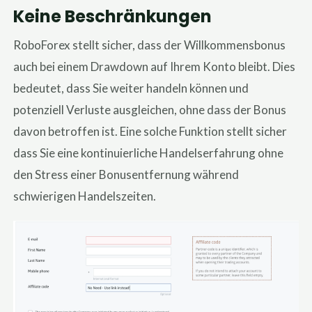
Keine Beschränkungen
RoboForex stellt sicher, dass der Willkommensbonus
auch bei einem Drawdown auf Ihrem Konto bleibt.
Dies
bedeutet, dass Sie weiter handeln können und
potenziell
Verluste ausgleichen, ohne dass der Bonus
davon betroffen ist.
Eine solche Funktion stellt sicher
dass Sie
eine kontinuierliche Handelserfahrung ohne
den Stress einer Bonusentfernung während
schwierigen
Handelszeiten.