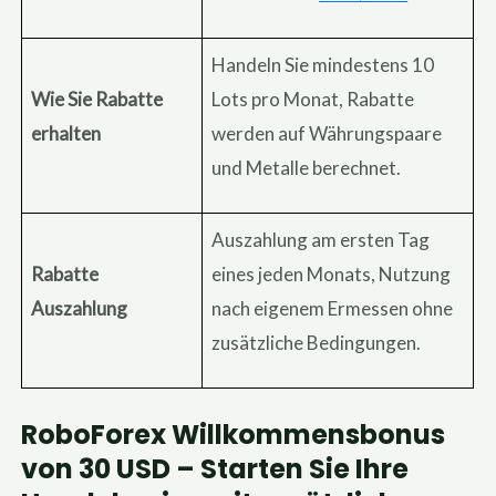
Handeln Sie mindestens 10
Wie Sie Rabatte
Lots pro Monat, Rabatte
erhalten
werden auf Währungspaare
und Metalle berechnet.
Auszahlung am ersten Tag
Rabatte
eines jeden Monats, Nutzung
Auszahlung
nach eigenem Ermessen ohne
zusätzliche Bedingungen.
RoboForex Willkommensbonus
von 30 USD – Starten Sie Ihre