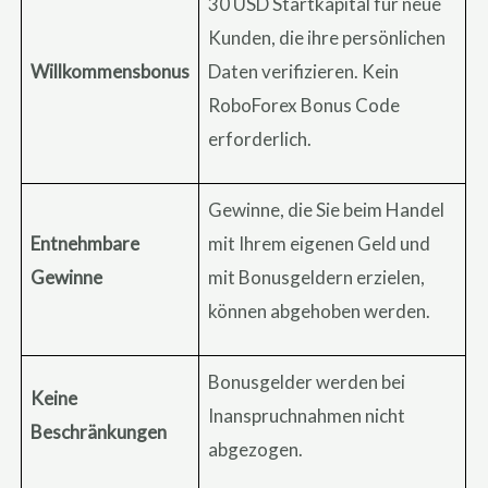
30 USD Startkapital für neue
Kunden, die ihre persönlichen
Willkommensbonus
Daten verifizieren. Kein
RoboForex Bonus Code
erforderlich.
Gewinne, die Sie beim Handel
Entnehmbare
mit Ihrem eigenen Geld und
Gewinne
mit Bonusgeldern erzielen,
können abgehoben werden.
Bonusgelder werden bei
Keine
Inanspruchnahmen nicht
Beschränkungen
abgezogen.