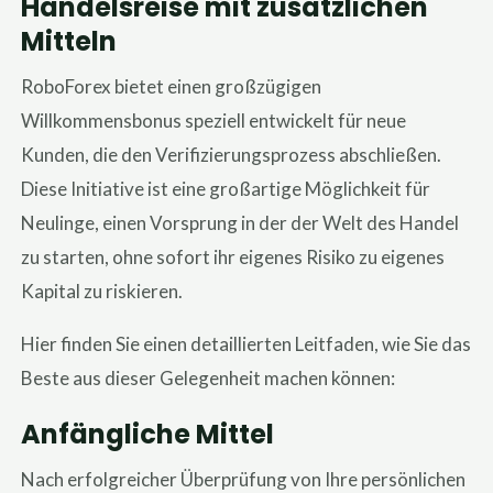
Handelsreise mit zusätzlichen
Mitteln
RoboForex bietet einen großzügigen
Willkommensbonus
speziell entwickelt
für neue
Kunden, die den Verifizierungsprozess abschließen.
Diese Initiative ist
eine großartige
Möglichkeit für
Neulinge, einen Vorsprung in der
der Welt des
Handel
zu starten, ohne sofort ihr eigenes Risiko zu
eigenes
Kapital zu riskieren.
Hier finden Sie einen detaillierten Leitfaden, wie Sie das
Beste aus dieser Gelegenheit machen können:
Anfängliche Mittel
Nach
erfolgreicher Überprüfung von
Ihre persönlichen