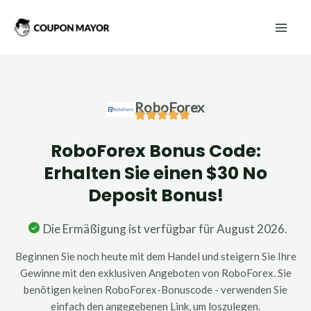
Zum
Mai
Inhalt
Men
springen
RoboForex
RoboForex Bonus Code:
Erhalten Sie einen $30 No
Deposit Bonus!
Die Ermäßigung ist verfügbar für August 2026.
Beginnen Sie noch heute mit dem Handel und steigern Sie Ihre
Gewinne mit den exklusiven Angeboten von RoboForex. Sie
benötigen keinen RoboForex-Bonuscode - verwenden Sie
einfach den angegebenen Link, um loszulegen.