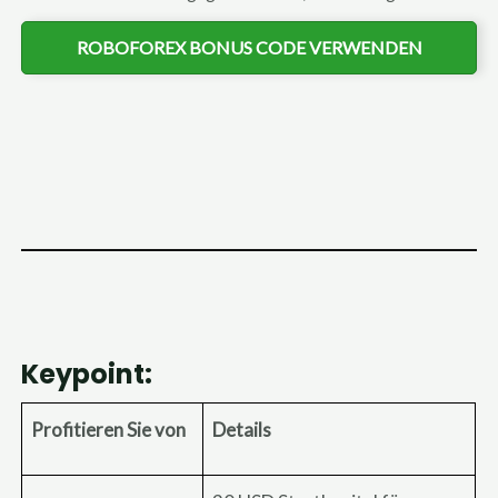
ROBOFOREX BONUS CODE VERWENDEN
Keypoint:
Profitieren Sie von
Details