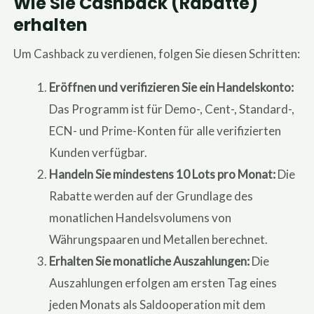
Wie Sie Cashback (Rabatte)
erhalten
Um Cashback zu verdienen, folgen Sie diesen Schritten:
Eröffnen und verifizieren Sie ein Handelskonto:
Das Programm ist für Demo-, Cent-, Standard-,
ECN- und Prime-Konten für alle verifizierten
Kunden verfügbar.
Handeln Sie mindestens 10 Lots pro Monat:
Die
Rabatte werden auf der Grundlage des
monatlichen Handelsvolumens von
Währungspaaren und Metallen berechnet.
Erhalten Sie monatliche Auszahlungen:
Die
Auszahlungen erfolgen am ersten Tag eines
jeden Monats als Saldooperation mit dem