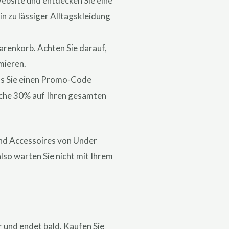
ebsite und entdecken Sie eine
n zu lässiger Alltagskleidung
Warenkorb. Achten Sie darauf,
mieren.
 das Sie einen Promo-Code
iche 30% auf Ihren gesamten
und Accessoires von Under
lso warten Sie nicht mit Ihrem
r und endet bald. Kaufen Sie