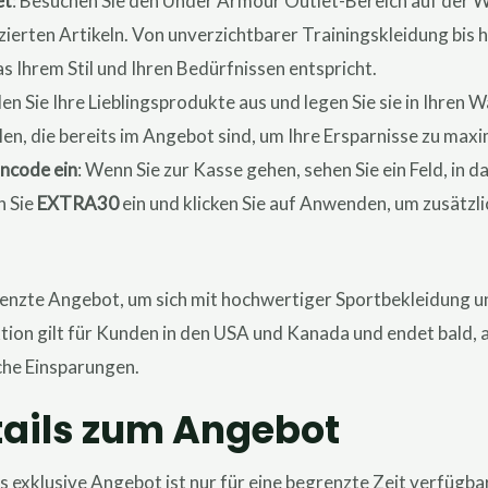
et
: Besuchen Sie den Under Armour Outlet-Bereich auf der W
erten Artikeln. Von unverzichtbarer Trainingskleidung bis hi
as Ihrem Stil und Ihren Bedürfnissen entspricht.
len Sie Ihre Lieblingsprodukte aus und legen Sie sie in Ihren 
len, die bereits im Angebot sind, um Ihre Ersparnisse zu maxi
ncode ein
: Wenn Sie zur Kasse gehen, sehen Sie ein Feld, in
n Sie
EXTRA30
ein und klicken Sie auf Anwenden, um zusätzl
grenzte Angebot, um sich mit hochwertiger Sportbekleidung 
ion gilt für Kunden in den USA und Kanada und endet bald, a
che Einsparungen.
tails zum Angebot
es exklusive Angebot ist nur für eine begrenzte Zeit verfügba