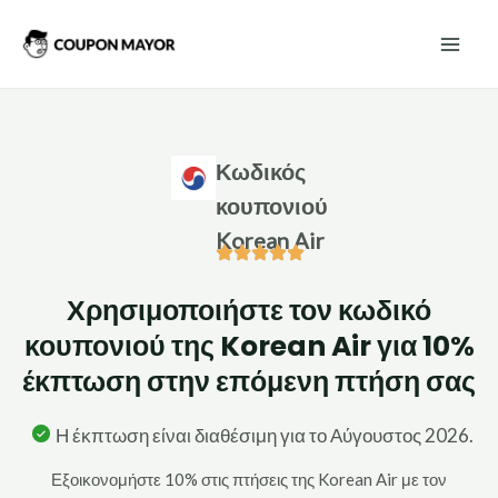
Μετάβαση
Mai
στο
Men
περιεχόμενο
Κωδικός
κουπονιού
Korean Air
Χρησιμοποιήστε τον κωδικό
κουπονιού της Korean Air για 10%
έκπτωση στην επόμενη πτήση σας
Η έκπτωση είναι διαθέσιμη για το Αύγουστος 2026.
Εξοικονομήστε 10% στις πτήσεις της Korean Air με τον