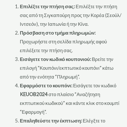
Επιλέξτε την πτήση σας:
Επιλέξτε την πτήση
σας από τη Σιγκαπούρη προς την Κορέα (Σεούλ/
Ιντσεόν), την Ιαπωνία ή την Κίνα.
Πρόσβαση στο τμήμα πληρωμών:
Προχωρήστε στη σελίδα πληρωμής αφού
επιλέξετε την πτήση σας.
Εισάγετε τον κωδικό κουπονιού:
Βρείτε την
επιλογή “Κουπόνι/εκπτωτικό κουπόνι” κάτω
από την ενότητα “Πληρωμή”.
Εφαρμόστε το κουπόνι:
Εισάγετε τον κωδικό
KEUOB2024
στο πλαίσιο “Αναζήτηση
εκπτωτικού κωδικού” και κάντε κλικ στο κουμπί
“Εφαρμογή”.
Επαληθεύστε την έκπτωση:
Ελέγξτε το