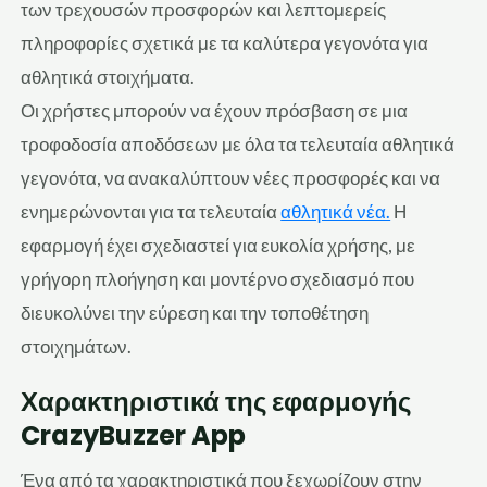
των τρεχουσών προσφορών και λεπτομερείς
πληροφορίες σχετικά με τα καλύτερα γεγονότα για
αθλητικά στοιχήματα.
Οι χρήστες μπορούν να έχουν πρόσβαση σε μια
τροφοδοσία αποδόσεων με όλα τα τελευταία αθλητικά
γεγονότα, να ανακαλύπτουν νέες προσφορές και να
ενημερώνονται για τα τελευταία
αθλητικά νέα.
Η
εφαρμογή έχει σχεδιαστεί για ευκολία χρήσης, με
γρήγορη πλοήγηση και μοντέρνο σχεδιασμό που
διευκολύνει την εύρεση και την τοποθέτηση
στοιχημάτων.
Χαρακτηριστικά της εφαρμογής
CrazyBuzzer App
Ένα από τα χαρακτηριστικά που ξεχωρίζουν στην