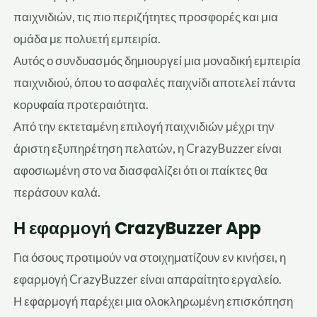
παιχνιδιών, τις πιο περιζήτητες προσφορές και μια
ομάδα με πολυετή εμπειρία.
Αυτός ο συνδυασμός δημιουργεί μια μοναδική εμπειρία
παιχνιδιού, όπου το ασφαλές παιχνίδι αποτελεί πάντα
κορυφαία προτεραιότητα.
Από την εκτεταμένη επιλογή παιχνιδιών μέχρι την
άριστη εξυπηρέτηση πελατών, η CrazyBuzzer είναι
αφοσιωμένη στο να διασφαλίζει ότι οι παίκτες θα
περάσουν καλά.
Η εφαρμογή CrazyBuzzer App
Για όσους προτιμούν να στοιχηματίζουν εν κινήσει, η
εφαρμογή CrazyBuzzer είναι απαραίτητο εργαλείο.
Η εφαρμογή παρέχει μια ολοκληρωμένη επισκόπηση