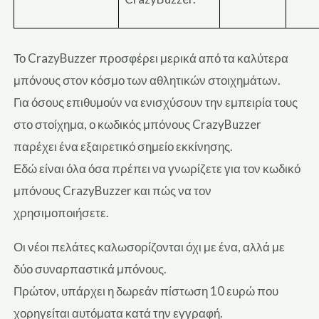
Το CrazyBuzzer προσφέρει μερικά από τα καλύτερα
μπόνους στον κόσμο των αθλητικών στοιχημάτων.
Για όσους επιθυμούν να ενισχύσουν την εμπειρία τους
στο στοίχημα, ο κωδικός μπόνους CrazyBuzzer
παρέχει ένα εξαιρετικό σημείο εκκίνησης.
Εδώ είναι όλα όσα πρέπει να γνωρίζετε για τον κωδικό
μπόνους CrazyBuzzer και πώς να τον
χρησιμοποιήσετε.
Οι νέοι πελάτες καλωσορίζονται όχι με ένα, αλλά με
δύο συναρπαστικά μπόνους.
Πρώτον, υπάρχει η δωρεάν πίστωση 10 ευρώ που
χορηγείται αυτόματα κατά την εγγραφή.