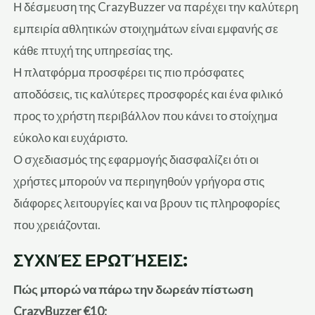
Η δέσμευση της CrazyBuzzer να παρέχει την καλύτερη
εμπειρία αθλητικών στοιχημάτων είναι εμφανής σε
κάθε πτυχή της υπηρεσίας της.
Η πλατφόρμα προσφέρει τις πιο πρόσφατες
αποδόσεις, τις καλύτερες προσφορές και ένα φιλικό
προς το χρήστη περιβάλλον που κάνει το στοίχημα
εύκολο και ευχάριστο.
Ο σχεδιασμός της εφαρμογής διασφαλίζει ότι οι
χρήστες μπορούν να περιηγηθούν γρήγορα στις
διάφορες λειτουργίες και να βρουν τις πληροφορίες
που χρειάζονται.
ΣΥΧΝΈΣ ΕΡΩΤΉΣΕΙΣ:
Πώς μπορώ να πάρω την δωρεάν πίστωση
CrazyBuzzer €10;