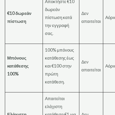
Αποκτήστε €10
δωρεάν
€10 δωρεάν
Δεν
πίστωση κατά
Αόρι
πίστωση
απαιτείται
την εγγραφή
σας.
100% μπόνους
Μπόνους
κατάθεσης έως
Δεν
κατάθεσης
και €100 στην
Αόρι
απαιτείται
100%
πρώτη
κατάθεση.
Απαιτείται
ελάχιστη
Ελάχιστη
κατάθεση €1 για
Δεν