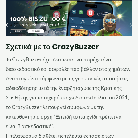
Σχετικά με το CrazyBuzzer
Το CrazyBuzzer έχει δεσμευτεί να παρέχει ένα
διασκεδαστικό και ασφαλές περιβάλλον στοιχημάτων.
Αναπτυγμένο σύμφωνα με τις γερμανικές απαιτήσεις
αδειοδότησης μετά την έναρξη ισχύος της Κρατικής
Συνθήκης για τα τυχερά παιχνίδια τον Ιούλιο του 2021,
το CrazyBuzzer λειτουργεί σύμφωνα με την
κατευθυντήρια αρχή “Επειδή το παιχνίδι πρέπει να
είναι διασκεδαστικό”.
Η πλατφόρμα διαθέτει τις τελευταίες τάσεις των