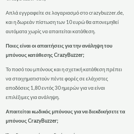
Απλά
εγγραφείτε σε λογαριασμό στο crazybuzzer.de,
και η δωρεάν πίστωση των 10 ευρώ θα
απονεμηθεί
αυτόματα
χωρίς να απαιτείται κατάθεση.
Ποιες είναι οι απαιτήσεις για την ανάληψη του
μπόνους κατάθεσης CrazyBuzzer;
Το ποσό του μπόνους και η σχετική κατάθεση πρέπει
να στοιχηματιστούν πέντε φορές σε ελάχιστες
αποδόσεις 1,80 εντός 30 ημερών για να είναι
επιλέξιμες για ανάληψη.
Απαιτείται κωδικός μπόνους για να διεκδικήσετε τα
μπόνους CrazyBuzzer;