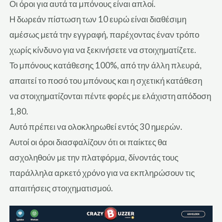
Οι όροι για αυτά τα μπόνους είναι απλοί.
Η δωρεάν πίστωση των 10 ευρώ είναι διαθέσιμη
αμέσως μετά την εγγραφή, παρέχοντας έναν τρόπο
χωρίς κίνδυνο για να ξεκινήσετε να στοιχηματίζετε.
Το μπόνους κατάθεσης 100%, από την άλλη πλευρά,
απαιτεί το ποσό του μπόνους και η σχετική κατάθεση
να στοιχηματίζονται πέντε φορές με ελάχιστη απόδοση
1,80.
Αυτό πρέπει να ολοκληρωθεί εντός 30 ημερών.
Αυτοί οι όροι διασφαλίζουν ότι οι παίκτες θα
ασχοληθούν με την πλατφόρμα, δίνοντάς τους
παράλληλα αρκετό χρόνο για να εκπληρώσουν τις
απαιτήσεις στοιχηματισμού.