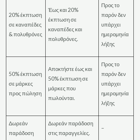
Προς το
Έως και 20%
20% έκπτωση
παρόν δεν
έκπτωση σε
σε καναπέδες
υπάρχει
καναπέδες και
& πολυθρόνες
ημερομηνία
πολυθρόνες.
λήξης
Προς το
Αποκτήστε έως και
50% έκπτωση
παρόν δεν
50% έκπτωση σε
σε μάρκες
υπάρχει
μάρκες που
προς πώληση
ημερομηνία
πωλούνται.
λήξης
Δωρεάν
Δωρεάν παράδοση
–
παράδοση
στις παραγγελίες.