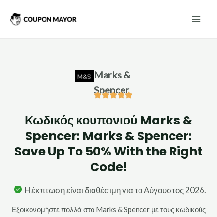
Μετάβαση
Mai
στο
Men
περιεχόμενο
Marks &
Spencer
Κωδικός κουπονιού Marks &
Spencer: Marks & Spencer:
Save Up To 50% With the Right
Code!
Η έκπτωση είναι διαθέσιμη για το Αύγουστος 2026.
Εξοικονομήστε πολλά στο Marks & Spencer με τους κωδικούς