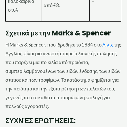
καλοκαιρινά
–
από £8.
στυλ
Σχετικά με την Marks & Spencer
Η Marks & Spencer, που ιδρύθηκε το 1884 στο
Λιντς
της
Αγγλίας, είναι μια γνωστή εταιρεία λιανικής πώλησης
που παρέχει
μια ποικιλία από
προϊόντα,
συμπεριλαμβανομένων των ειδών ένδυσης, των ειδών
σπιτιού και των τροφίμων. Το κατάστημα φημίζεται για
την ποιότητα και την εξυπηρέτηση των πελατών του,
γεγονός που το καθιστά προτιμώμενη επιλογή για
πολλούς αγοραστές.
ΣΥΧΝΈΣ ΕΡΩΤΉΣΕΙΣ: