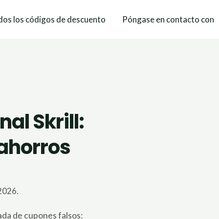
os los códigos de descuento
Póngase en contacto con
l Skrill:
ahorros
2026.
ada de cupones falsos: