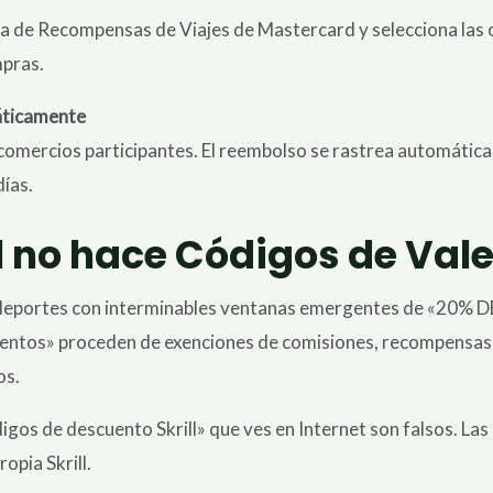
 de Recompensas de Viajes de Mastercard y selecciona las o
mpras.
ticamente
os comercios participantes. El reembolso se rastrea automática
días.
ll no hace Códigos de Val
e deportes con interminables ventanas emergentes de «20% D
cuentos» proceden de exenciones de comisiones, recompensa
os.
igos de descuento Skrill» que ves en Internet son falsos. Las 
opia Skrill.