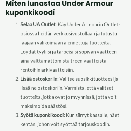
Miten lunastaa Under Armour
kuponkikoodi
Selaa UA Outlet
: Käy Under Armourin Outlet-
osiossa heidän verkkosivustollaan ja tutustu
laajaan valikoimaan alennettuja tuotteita.
Löydät tyyliisi ja tarpeisiisi sopivan vaatteen
aina välttämättömistä treenivaatteista
rentoihin arkivaatteisiin.
Lisää ostoskoriin
: Valitse suosikkituotteesi ja
lisää ne ostoskoriin. Varmista, että valitset
tuotteita, jotka ovat jo myynnissä, jotta voit
maksimoida säästösi.
Syötä kuponkikoodi
: Kun siirryt kassalle, näet
kentän, johon voit syöttää tarjouskoodin.