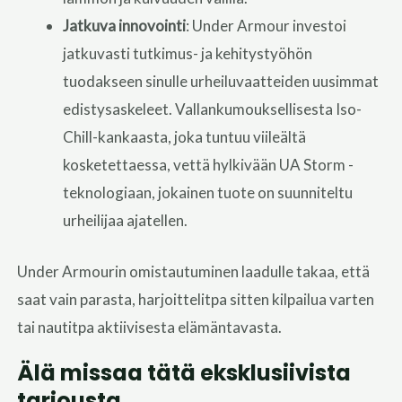
Jatkuva innovointi
: Under Armour investoi
jatkuvasti tutkimus- ja kehitystyöhön
tuodakseen sinulle urheiluvaatteiden uusimmat
edistysaskeleet. Vallankumouksellisesta Iso-
Chill-kankaasta, joka tuntuu viileältä
kosketettaessa, vettä hylkivään UA Storm -
teknologiaan, jokainen tuote on suunniteltu
urheilijaa ajatellen.
Under Armourin omistautuminen laadulle takaa, että
saat vain parasta, harjoittelitpa sitten kilpailua varten
tai nautitpa aktiivisesta elämäntavasta.
Älä missaa tätä eksklusiivista
tarjousta