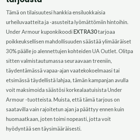
Tämä on tilaisuutesi hankkia ensiluokkaisia
urheiluvaatteita ja -asusteita lyömättömiin hintoihin.
Under Armour kuponkikoodi
EXTRA30
tarjoaa
poikkeuksellisen mahdollisuuden säästää ylimääräiset
30% päälle jo alennettujen kohteiden UA Outlet. Olitpa
sitten valmistautumassa seuraavaan treeniin,
täydentämässä vapaa-ajan vaatekokoelmaasi tai
etsimässä täydellistä lahjaa, tämän kampanjan avulla
voit maksimoida säästösi korkealaatuisista Under
Armour -tuotteista. Muista, että tämä tarjous on
saatavilla vain rajoitetun ajan ja päättyy ennen kuin
huomaatkaan, joten toimi nopeasti, jotta voit
hyödyntää sen täysimääräisesti.