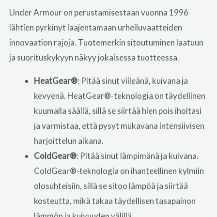
Under Armour on perustamisestaan vuonna 1996
lähtien pyrkinyt laajentamaan urheiluvaatteiden
innovaation rajoja. Tuotemerkin sitoutuminen laatuun
ja suorituskykyyn näkyy jokaisessa tuotteessa.
HeatGear®
: Pitää sinut viileänä, kuivana ja
kevyenä. HeatGear®-teknologia on täydellinen
kuumalla säällä, sillä se siirtää hien pois iholtasi
ja varmistaa, että pysyt mukavana intensiivisen
harjoittelun aikana.
ColdGear®
: Pitää sinut lämpimänä ja kuivana.
ColdGear®-teknologia on ihanteellinen kylmiin
olosuhteisiin, sillä se sitoo lämpöä ja siirtää
kosteutta, mikä takaa täydellisen tasapainon
lämmön ja kuivuuden välillä.