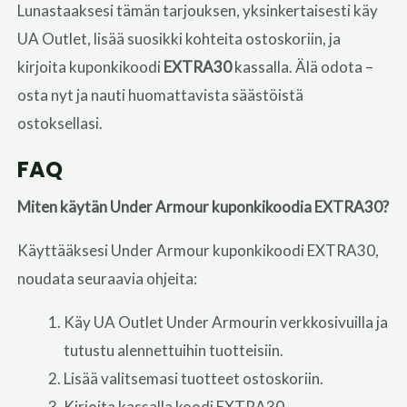
Lunastaaksesi tämän tarjouksen, yksinkertaisesti käy
UA Outlet, lisää suosikki kohteita ostoskoriin, ja
kirjoita kuponkikoodi
EXTRA30
kassalla. Älä odota –
osta nyt ja nauti huomattavista säästöistä
ostoksellasi.
FAQ
Miten käytän Under Armour kuponkikoodia EXTRA30?
Käyttääksesi Under Armour kuponkikoodi EXTRA30,
noudata seuraavia ohjeita:
Käy UA Outlet Under Armourin verkkosivuilla ja
tutustu alennettuihin tuotteisiin.
Lisää valitsemasi tuotteet ostoskoriin.
Kirjoita kassalla koodi EXTRA30