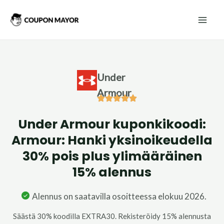
Siirry
Mai
sisältöön
Men
Under
Armour
Under Armour kuponkikoodi:
Armour: Hanki yksinoikeudella
30% pois plus ylimääräinen
15% alennus
Alennus on saatavilla osoitteessa elokuu 2026.
Säästä 30% koodilla EXTRA30. Rekisteröidy 15% alennusta