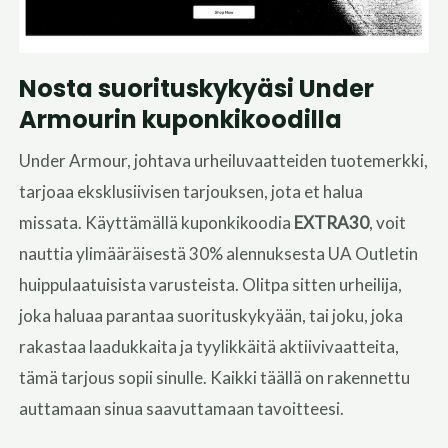
Nosta suorituskykyäsi Under
Armourin kuponkikoodilla
Under Armour, johtava urheiluvaatteiden tuotemerkki,
tarjoaa eksklusiivisen tarjouksen, jota et halua
missata. Käyttämällä kuponkikoodia
EXTRA30
, voit
nauttia ylimääräisestä 30% alennuksesta UA Outletin
huippulaatuisista varusteista. Olitpa sitten urheilija,
joka haluaa parantaa suorituskykyään, tai joku, joka
rakastaa laadukkaita ja tyylikkäitä aktiivivaatteita,
tämä tarjous sopii sinulle. Kaikki täällä on rakennettu
auttamaan sinua saavuttamaan tavoitteesi.