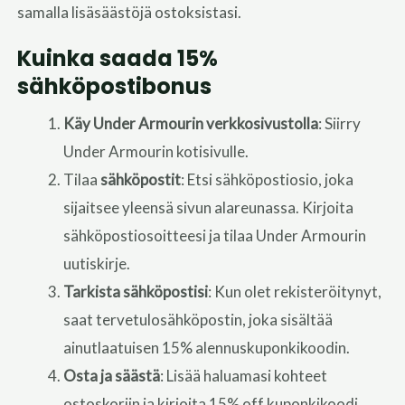
samalla lisäsäästöjä ostoksistasi.
Kuinka saada 15%
sähköpostibonus
Käy Under Armourin verkkosivustolla
: Siirry
Under Armourin kotisivulle.
Tilaa
sähköpostit
: Etsi sähköpostiosio, joka
sijaitsee yleensä sivun alareunassa. Kirjoita
sähköpostiosoitteesi ja tilaa Under Armourin
uutiskirje.
Tarkista sähköpostisi
: Kun olet rekisteröitynyt,
saat tervetulosähköpostin, joka sisältää
ainutlaatuisen 15% alennuskuponkikoodin.
Osta ja säästä
: Lisää haluamasi kohteet
ostoskoriin ja kirjoita 15% off kuponkikoodi