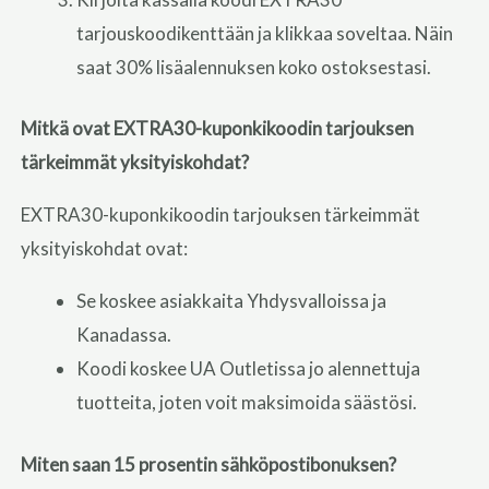
tarjouskoodikenttään ja klikkaa soveltaa. Näin
saat 30% lisäalennuksen koko ostoksestasi.
Mitkä ovat EXTRA30-kuponkikoodin tarjouksen
tärkeimmät yksityiskohdat?
EXTRA30-kuponkikoodin tarjouksen tärkeimmät
yksityiskohdat ovat:
Se koskee asiakkaita Yhdysvalloissa ja
Kanadassa.
Koodi koskee UA Outletissa jo alennettuja
tuotteita, joten voit maksimoida säästösi.
Miten saan 15 prosentin sähköpostibonuksen?