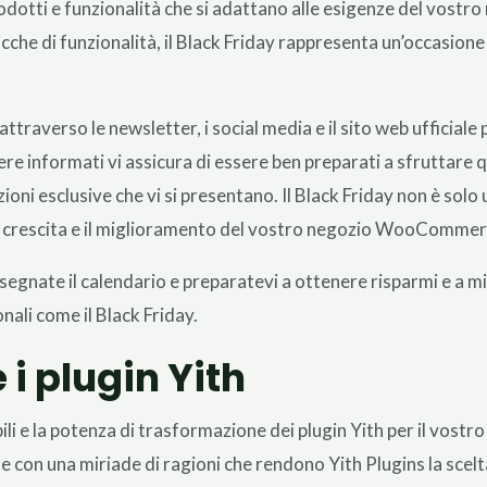
otti e funzionalità che si adattano alle esigenze del vostro n
icche di funzionalità, il Black Friday rappresenta un’occasione
ttraverso le newsletter, i social media e il sito web ufficiale 
ere informati vi assicura di essere ben preparati a sfruttare 
ioni esclusive che vi si presentano. Il Black Friday non è solo
a crescita e il miglioramento del vostro negozio WooCommer
, segnate il calendario e preparatevi a ottenere risparmi e a m
nali come il Black Friday.
i plugin Yith
bili e la potenza di trasformazione dei plugin Yith per il v
ne con una miriade di ragioni che rendono Yith Plugins la scelta