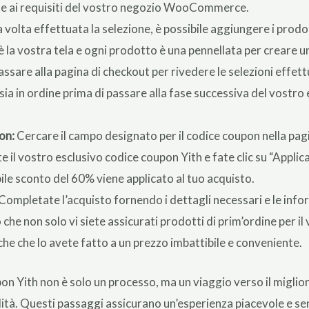
e ai requisiti del vostro negozio WooCommerce.
 volta effettuata la selezione, è possibile aggiungere i prodott
lo è la vostra tela e ogni prodotto è una pennellata per creare 
ssare alla pagina di checkout per rivedere le selezioni effet
 sia in ordine prima di passare alla fase successiva del vostr
on:
Cercare il campo designato per il codice coupon nella pagi
te il vostro esclusivo codice coupon Yith e fate clic su “Applic
ile sconto del 60% viene applicato al tuo acquisto.
Completate l’acquisto fornendo i dettagli necessari e le inf
 che non solo vi siete assicurati prodotti di prim’ordine per i
che lo avete fatto a un prezzo imbattibile e conveniente.
on Yith non è solo un processo, ma un viaggio verso il migli
alità. Questi passaggi assicurano un’esperienza piacevole e se