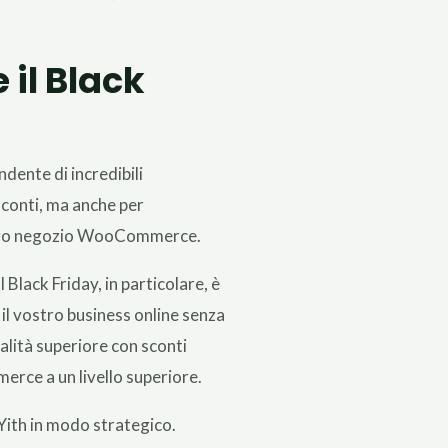
 il Black
ndente di incredibili
sconti, ma anche per
 vostro negozio WooCommerce.
l Black Friday, in particolare, è
il vostro business online senza
alità superiore con sconti
merce a un livello superiore.
i Yith in modo strategico.