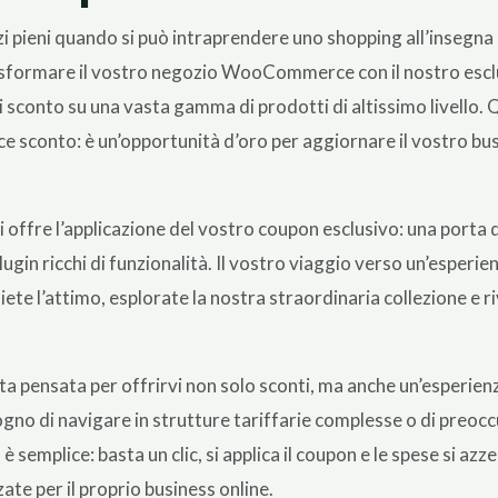
i pieni quando si può intraprendere uno shopping all’insegna 
asformare il vostro negozio WooCommerce con il nostro escl
 sconto su una vasta gamma di prodotti di altissimo livello. 
e sconto: è un’opportunità d’oro per aggiornare il vostro bus
vi offre l’applicazione del vostro coupon esclusivo: una porta
ugin ricchi di funzionalità. Il vostro viaggio verso un’esper
liete l’attimo, esplorate la nostra straordinaria collezione e 
ta pensata per offrirvi non solo sconti, ma anche un’esperienz
ogno di navigare in strutture tariffarie complesse o di preoc
è semplice: basta un clic, si applica il coupon e le spese si azz
te per il proprio business online.