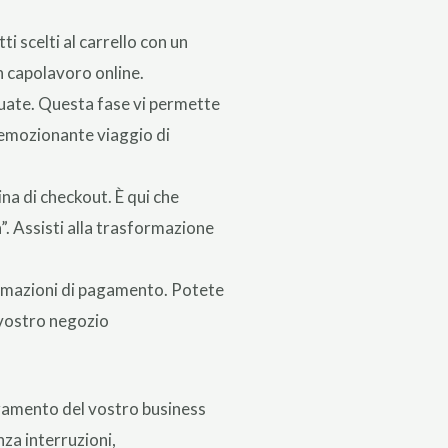
i scelti al carrello con un
un capolavoro online.
tuate. Questa fase vi permette
o emozionante viaggio di
na di checkout. È qui che
a”. Assisti alla trasformazione
ormazioni di pagamento. Potete
l vostro negozio
oramento del vostro business
nza interruzioni,