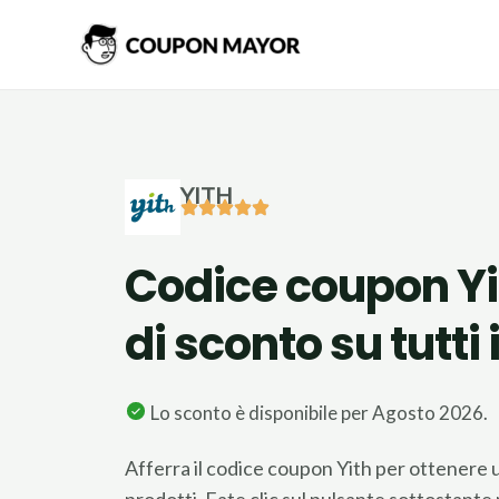
Vai
al
contenuto
YITH
Codice coupon Yi
di sconto su tutti 
Lo sconto è disponibile per Agosto 2026.
Afferra il codice coupon Yith per ottenere u