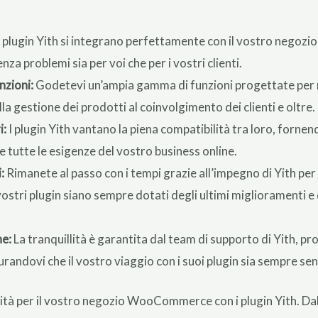
 plugin Yith si integrano perfettamente con il vostro neg
nza problemi sia per voi che per i vostri clienti.
nzioni:
Godetevi un’ampia gamma di funzioni progettate per m
 gestione dei prodotti al coinvolgimento dei clienti e oltre.
i:
I plugin Yith vantano la piena compatibilità tra loro, forne
 tutte le esigenze del vostro business online.
:
Rimanete al passo con i tempi grazie all’impegno di Yith per
ostri plugin siano sempre dotati degli ultimi miglioramenti e d
ne:
La tranquillità è garantita dal team di supporto di Yith, pro
andovi che il vostro viaggio con i suoi plugin sia sempre sen
ità per il vostro negozio WooCommerce con i plugin Yith. Dall