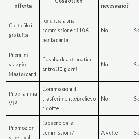
Cosa ottieni
offerta
necessario?
Rinuncia a una
Carta Skrill
commissione di 10 €
No
Sk
gratuita
per la carta
Premi di
Cashback automatico
viaggio
No
Sk
entro 30 giorni
Mastercard
Commissioni di
Programma
trasferimento/prelievo
No
Sk
VIP
ridotte
Esonero dalle
Promozioni
commissioni /
A volte
Sk
stagionali