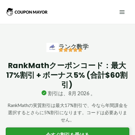
内
Mai
容
Men
を
ス
キ
ランク数学
ッ
プ
RankMathクーポンコード：最大
17%割引 + ボーナス5% (合計$60割
引)
割引は、8月 2026 。
RankMathの実質割引は最大17%割引で、今なら年間課金を
選択するとさらに5%割引になります。コードは必要ありま
せん。
今すぐ割引を受ける