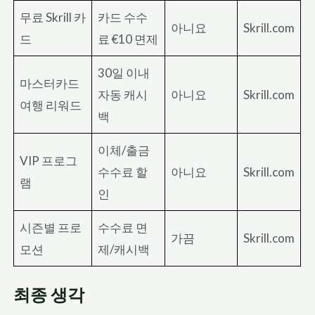
무료 Skrill 카
카드 수수
아니요
Skrill.com
드
료 €10 면제
30일 이내
마스터카드
자동 캐시
아니요
Skrill.com
여행 리워드
백
이체/출금
VIP 프로그
수수료 할
아니요
Skrill.com
램
인
시즌별 프로
수수료 면
가끔
Skrill.com
모션
제/캐시백
최종 생각