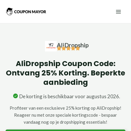
Ga
Mai
naar
Men
de
inhoud
AliDropship
AliDropship Coupon Code:
Ontvang 25% Korting. Beperkte
aanbieding
De korting is beschikbaar voor augustus 2026.
Profiteer van een exclusieve 25% korting op AliDropship!
Reageer nu met onze speciale kortingscode - bespaar
vandaag nog op je dropshipping essentials!