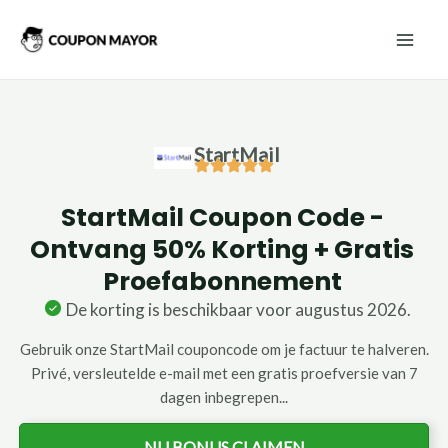
Ga
Mai
naar
Men
de
inhoud
StartMail
StartMail Coupon Code -
Ontvang 50% Korting + Gratis
Proefabonnement
De korting is beschikbaar voor augustus 2026.
Gebruik onze StartMail couponcode om je factuur te halveren.
Privé, versleutelde e-mail met een gratis proefversie van 7
dagen inbegrepen...
NU BONUS CLAIMEN