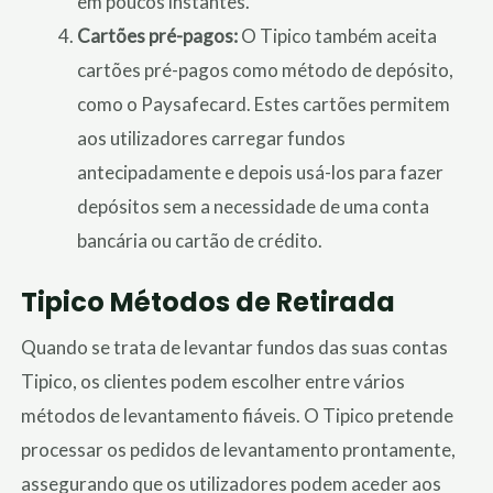
em poucos instantes.
Cartões pré-pagos:
O Tipico também aceita
cartões pré-pagos como método de depósito,
como o Paysafecard. Estes cartões permitem
aos utilizadores carregar fundos
antecipadamente e depois usá-los para fazer
depósitos sem a necessidade de uma conta
bancária ou cartão de crédito.
Tipico Métodos de Retirada
Quando se trata de levantar fundos das suas contas
Tipico, os clientes podem escolher entre vários
métodos de levantamento fiáveis. O Tipico pretende
processar os pedidos de levantamento prontamente,
assegurando que os utilizadores podem aceder aos