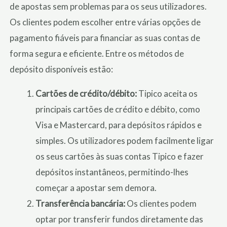
de apostas sem problemas para os seus utilizadores.
Os clientes podem escolher entre várias opções de
pagamento fiáveis para financiar as suas contas de
forma segura e eficiente. Entre os métodos de
depósito disponíveis estão:
Cartões de crédito/débito:
Tipico aceita os
principais cartões de crédito e débito, como
Visa e Mastercard, para depósitos rápidos e
simples. Os utilizadores podem facilmente ligar
os seus cartões às suas contas Tipico e fazer
depósitos instantâneos, permitindo-lhes
começar a apostar sem demora.
Transferência bancária:
Os clientes podem
optar por transferir fundos diretamente das