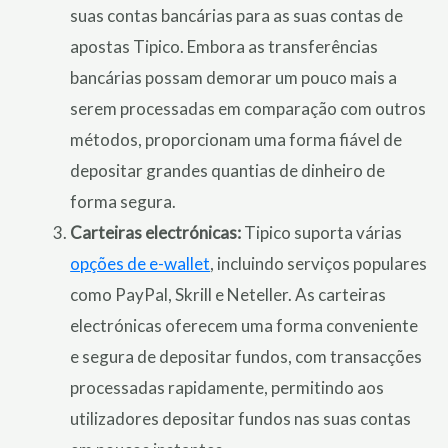
suas contas bancárias para as suas contas de
apostas Tipico. Embora as transferências
bancárias possam demorar um pouco mais a
serem processadas em comparação com outros
métodos, proporcionam uma forma fiável de
depositar grandes quantias de dinheiro de
forma segura.
Carteiras electrónicas:
Tipico suporta várias
opções de e-wallet
, incluindo serviços populares
como PayPal, Skrill e Neteller. As carteiras
electrónicas oferecem uma forma conveniente
e segura de depositar fundos, com transacções
processadas rapidamente, permitindo aos
utilizadores depositar fundos nas suas contas