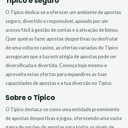
Tipico é seguro
O Tipico dedica-se a oferecer um ambiente de apostas
seguro, divertido e responsável, apoiado por um
acesso fácil à gestão de contas e à ativação de bónus.
Quer queiras fazer apostas desportivas ou desfrutar
de uma volta no casino, as ofertas variadas do Tipico
asseguram que a tua estratégia de apostas pode ser
diversificada e divertida. Começa hoje mesmo e
aproveita estas ofertas para expandires as tuas
capacidades de apostas e a tua diversão no Tipico.
Sobre o Tipico
O Tipico destaca-se como uma entidade proeminente
de apostas desportivas e jogos, oferecendo uma vasta
gama de opções de apostas para todos os níveis de