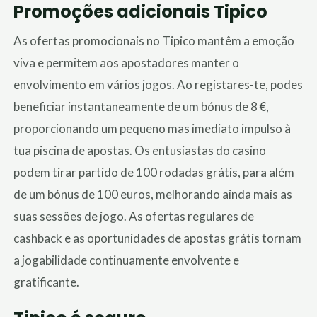
Promoções adicionais Tipico
As ofertas promocionais no Tipico mantêm a emoção
viva e permitem aos apostadores manter o
envolvimento em vários jogos. Ao registares-te, podes
beneficiar instantaneamente de um bónus de 8 €,
proporcionando um pequeno mas imediato impulso à
tua piscina de apostas. Os entusiastas do casino
podem tirar partido de 100 rodadas grátis, para além
de um bónus de 100 euros, melhorando ainda mais as
suas sessões de jogo. As ofertas regulares de
cashback e as oportunidades de apostas grátis tornam
a jogabilidade continuamente envolvente e
gratificante.