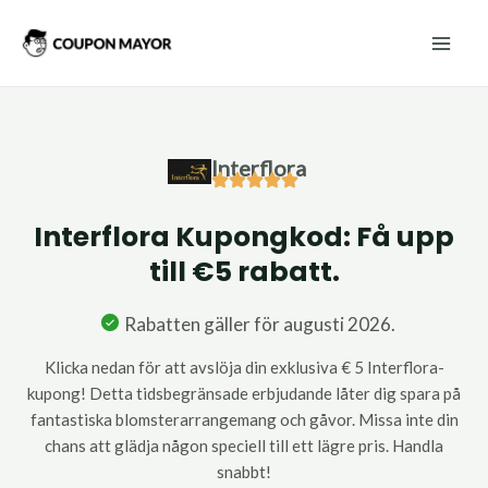
Hoppa
Mai
till
Men
innehåll
Interflora
Interflora Kupongkod: Få upp
till €5 rabatt.
Rabatten gäller för augusti 2026.
Klicka nedan för att avslöja din exklusiva € 5 Interflora-
kupong! Detta tidsbegränsade erbjudande låter dig spara på
fantastiska blomsterarrangemang och gåvor. Missa inte din
chans att glädja någon speciell till ett lägre pris. Handla
snabbt!