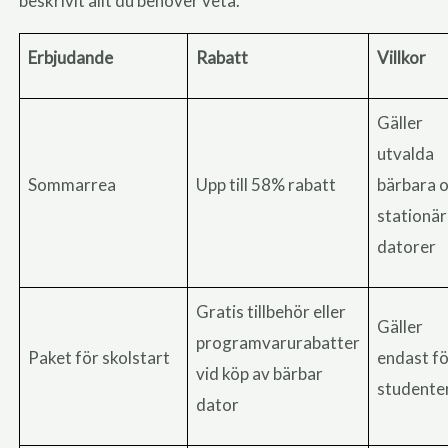
beskrivit allt du behöver veta.
Erbjudande
Rabatt
Villkor
Gäller
utvalda
Sommarrea
Upp till 58% rabatt
bärbara 
stationä
datorer
Gratis tillbehör eller
Gäller
programvarurabatter
Paket för skolstart
endast f
vid köp av bärbar
studente
dator