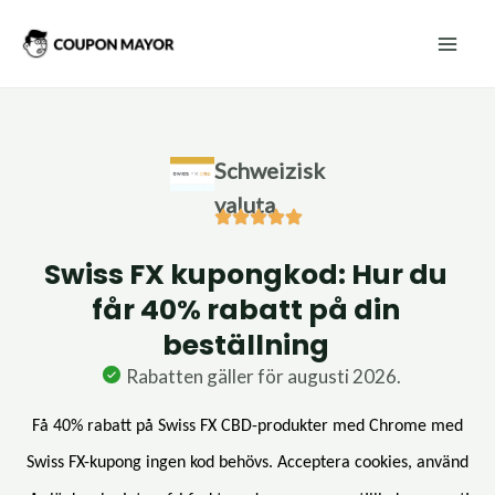
Hoppa
Mai
till
Men
innehåll
Schweizisk
valuta
Swiss FX kupongkod: Hur du
får 40% rabatt på din
beställning
Rabatten gäller för augusti 2026.
Få 40% rabatt på Swiss FX CBD-produkter med Chrome med
Swiss FX-kupong ingen kod behövs. Acceptera cookies, använd