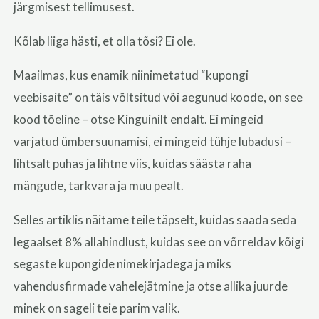
järgmisest tellimusest.
Kõlab liiga hästi, et olla tõsi? Ei ole.
Maailmas, kus enamik niinimetatud “kupongi
veebisaite” on täis võltsitud või aegunud koode, on see
kood tõeline – otse Kinguinilt endalt. Ei mingeid
varjatud ümbersuunamisi, ei mingeid tühje lubadusi –
lihtsalt puhas ja lihtne viis, kuidas säästa raha
mängude, tarkvara ja muu pealt.
Selles artiklis näitame teile täpselt, kuidas saada seda
legaalset 8% allahindlust, kuidas see on võrreldav kõigi
segaste kupongide nimekirjadega ja miks
vahendusfirmade vahelejätmine ja otse allika juurde
minek on sageli teie parim valik.