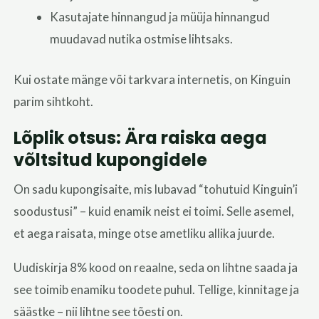
Kasutajate hinnangud ja müüja hinnangud
muudavad nutika ostmise lihtsaks.
Kui ostate mänge või tarkvara internetis, on Kinguin
parim sihtkoht.
Lõplik otsus: Ära raiska aega
võltsitud kupongidele
On sadu kupongisaite, mis lubavad “tohutuid Kinguin’i
soodustusi” – kuid enamik neist ei toimi. Selle asemel,
et aega raisata, minge otse ametliku allika juurde.
Uudiskirja 8% kood on reaalne, seda on lihtne saada ja
see toimib enamiku toodete puhul. Tellige, kinnitage ja
säästke – nii lihtne see tõesti on.