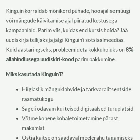
Kinguin korraldab mõnikord pühade, hooajalise müügi
või mängude käivitamise ajal piiratud kestusega
kampaaniaid. Parim viis, kuidas end kursis hoida? Jää
uudiskirja tellijaks ja jälgi Kinguin’i sotsiaalmeedias.
Kuid aastaringseks, probleemideta kokkuhoiuks on
8%
allahindlusega uudiskiri-kood
parim pakkumine.
Miks kasutada Kinguin’i?
Hiiglaslik mänguklahvide ja tarkvaralitsentside
raamatukogu
Sageli odavam kui teised digitaalsed turuplatsid
Võtme kohene kohaletoimetamine pärast
maksmist
Ostja kaitse on saadaval meelerahu tagamiseks