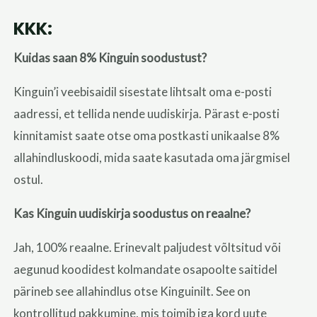
KKK:
Kuidas saan 8% Kinguin soodustust?
Kinguin’i veebisaidil sisestate lihtsalt oma e-posti
aadressi, et tellida nende uudiskirja. Pärast e-posti
kinnitamist saate otse oma postkasti unikaalse 8%
allahindluskoodi, mida saate kasutada oma järgmisel
ostul.
Kas Kinguin uudiskirja soodustus on reaalne?
Jah, 100% reaalne. Erinevalt paljudest võltsitud või
aegunud koodidest kolmandate osapoolte saitidel
pärineb see allahindlus otse Kinguinilt. See on
kontrollitud pakkumine, mis toimib iga kord uute