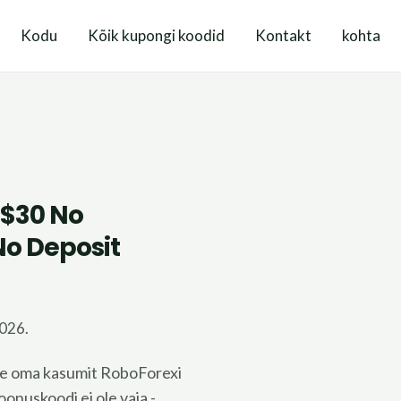
Kodu
Kõik kupongi koodid
Kontakt
kohta
 $30 No
No Deposit
2026.
ge oma kasumit RoboForexi
onuskoodi ei ole vaja -