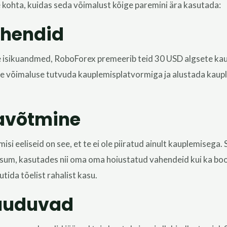
le kohta, kuidas seda võimalust kõige paremini ära kasutada:
ahendid
e isikuandmed, RoboForex premeerib teid 30 USD algsete ka
e võimaluse tutvuda kauplemisplatvormiga ja alustada kaupl
avõtmine
si eeliseid on see, et te ei ole piiratud ainult kauplemisega.
asum, kasutades nii oma
oma
hoiustatud vahendeid kui ka bo
tida tõelist rahalist kasu.
puuduvad