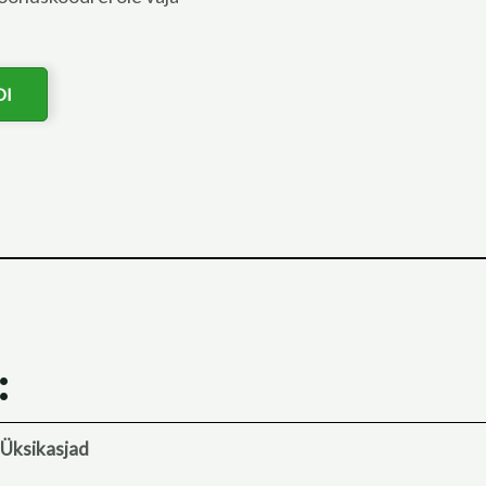
DI
:
Üksikasjad