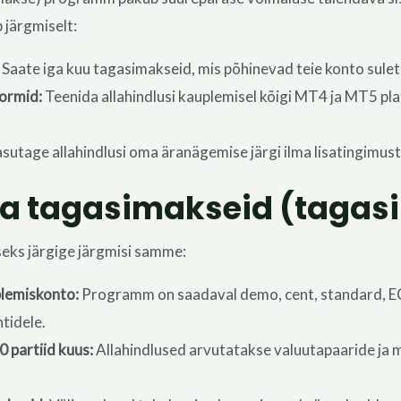
 järgmiselt:
Saate iga kuu tagasimakseid, mis põhinevad teie konto sulet
ormid:
Teenida allahindlusi kauplemisel kõigi MT4 ja MT5 p
sutage allahindlusi oma äranägemise järgi ilma lisatingimust
a tagasimakseid (tagas
eks järgige järgmisi samme:
plemiskonto:
Programm on saadaval demo, cent, standard, E
ntidele.
 partiid kuus:
Allahindlused arvutatakse valuutapaaride ja m