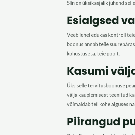
Siin on üksikasjalik juhend sel
Esialgsed v
Veebilehel
edukas kontroll
tei
boonus annab teile suurepäras
kohustuseta.
teie poolt
.
Kasumi välj
Üks selle tervitusboonuse peami
välja kauplemisest teenitud k
võimaldab teil kohe alguses nau
Piirangud 