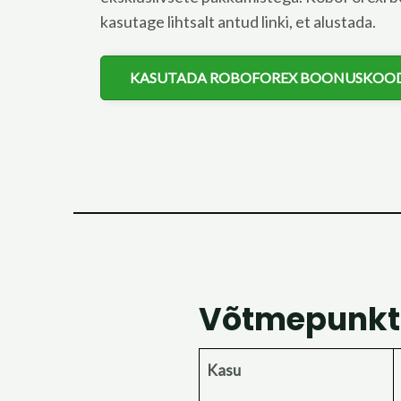
kasutage lihtsalt antud linki, et alustada.
KASUTADA ROBOFOREX BOONUSKOO
Võtmepunkt
Kasu