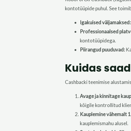
kontotüüpide puhul. See toimib
Igakuised väljamaksed:
Professionaalsed platv
kontotüüpidega.
Piirangud puuduvad:
Ka
Kuidas saad
Cashbacki teenimise alustamis
Avage ja kinnitage kau
kõigile kontrollitud klie
Kauplemine vähemalt 10
kauplemismahu alusel.