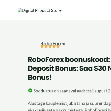
Skip
to
content
RoboForex
RoboForex boonuskood:
Deposit Bonus: Saa $30 
Bonus!
Soodustus on saadaval aadressil august 
Alustage kauplemist juba täna ja suurenda
eksklusiivsete pakkumistega. RoboForexi bo