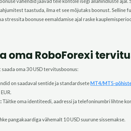
onuse vahendid jäävad teie kontole isegi allahindluste ajal.
ahjumitest taastuda, ilma et see mõjutaks boonust.
Selline 
a stressita boonuse eemaldamise ajal
raske
kauplemisperioo
a oma RoboForexi tervit
et saada oma 30 USD tervitusboonus:
did on saadaval sentide ja standardsete
MT4/MT5-põhist
 EUR.
:
Täitke oma identiteedi, aadressi ja telefoninumbri lihtne ko
hke pangakaardiga vähemalt 10 USD suurune sissemakse.