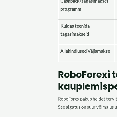
Cashback (tagasimakse)
programm
Kuidas teenida
tagasimakseid
Allahindlused Väljamakse
RoboForexi 
kauplemispe
RoboForex pakub heldet terv
See algatus on
suur
võimalus u