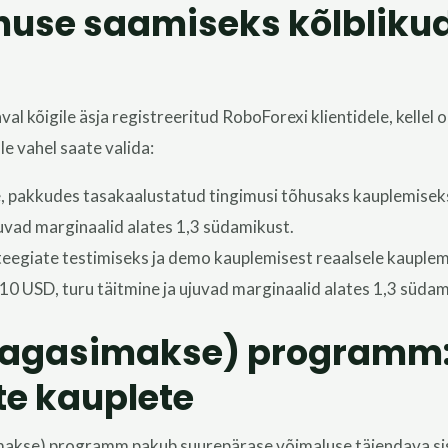
nuse saamiseks kõlbliku
l kõigile äsja registreeritud RoboForexi klientidele, kellel 
le vahel saate valida:
e, pakkudes tasakaalustatud tingimusi tõhusaks kauplemisek
juvad marginaalid alates 1,3 südamikust.
teegiate testimiseks ja demo kauplemisest reaalsele kauplemi
10 USD, turu täitmine ja ujuvad marginaalid alates 1,3 südam
tagasimakse) programm:
te kauplete
akse) programm pakub suurepärase võimaluse täiendava sis