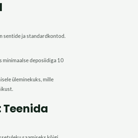
d
on sentide ja standardkontod.
s minimaalse deposiidiga 10
sele üleminekuks, mille
ikust.
 Teenida
setuleku saamiseks kõigi