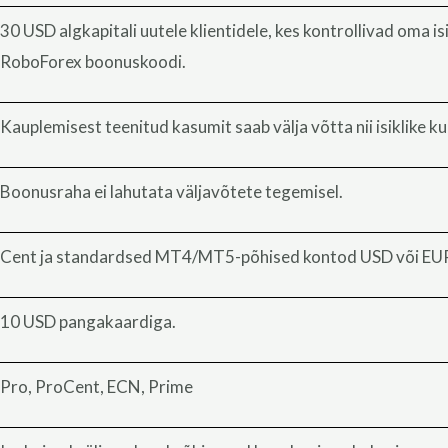
30 USD algkapitali uutele klientidele, kes kontrollivad oma is
RoboForex boonuskoodi.
Kauplemisest teenitud kasumit saab välja võtta nii isiklike k
Boonusraha ei lahutata väljavõtete tegemisel.
Cent ja standardsed MT4/MT5-põhised kontod USD või EUR
10 USD pangakaardiga.
Pro, ProCent, ECN, Prime