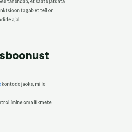
See
tähendab, et saate jätkata
funktsioon tagab
et teil on
dide ajal.
usboonust
e
kontode jaoks, mille
ntrollimine oma liikmete