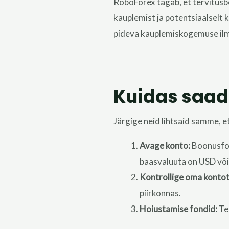
RoboForex tagab, et tervitusbo
kauplemist ja
potentsiaalselt
k
pideva kauplemiskogemuse ilm
Kuidas saad
Järgige neid lihtsaid samme, 
Avage konto:
Boonusfon
baasvaluuta on USD või
Kontrollige oma kontot
piirkonnas.
Hoiustamise fondid:
Te