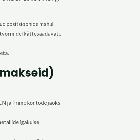
ud positsioonide mahul.
latvormidel kättesaadavate
eta.
imakseid)
CN ja Prime kontode jaoks
etallide igakuise