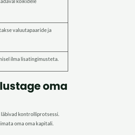
adaval kõikidele
takse valuutapaaride ja
sel ilma lisatingimusteta.
alustage oma
 läbivad kontrolliprotsessi.
skimata oma
oma
kapitali.