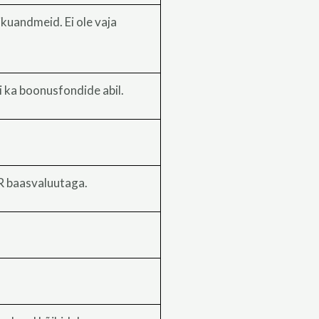
ikuandmeid. Ei ole vaja
ui ka boonusfondide abil.
 baasvaluutaga.