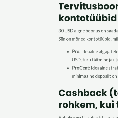
Tervitusboo
kontotüübid
30 USD algne boonus on saadava
Siin on mõned kontotüübid, mil
Pro:
Ideaalne algajatel
USD, turu täitmine ja u
ProCent:
Ideaalne stra
minimaalne deposiit on 
Cashback (
rohkem, kui 
RoboForexi Cashback (tagasim