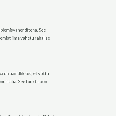
uplemisvahenditena. See
emist ilma vahetu rahalise
Sa
on paindlikkus, et
võtta
onusraha.
See funktsioon