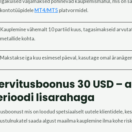
Igakuised väljamaksed põhinevad kauplemismahul, mis on sa
kontotüüpidele
MT4/MT5
platvormidel.
Kauplemine vähemalt 10 partiid kuus, tagasimakseid arvuta
metallide kohta.
Makstakse iga kuu esimesel päeval, kasutage omal äranägemi
tervitusboonus 30 USD – 
rioodi lisarahaga
itusboonust
mis on loodud spetsiaalselt
uutele klientidele, kes
ustulnukatel saada algust
maailma
kauplemine ilma kohe ri