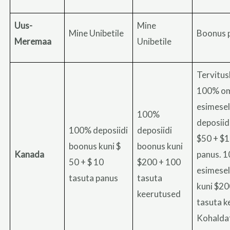
Uus-
Mine
Mine Unibetile
Boonus 
Meremaa
Unibetile
Tervitu
100% o
esimese
100%
deposiidi
100% deposiidi
deposiidi
$50 + $1
boonus kuni $
boonus kuni
Kanada
panus. 
50 + $ 10
$200 + 100
esimesel
tasuta panus
tasuta
kuni $20
keerutused
tasuta k
Kohalda