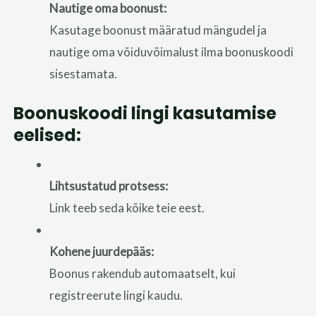
Nautige oma boonust:
Kasutage boonust määratud mängudel ja
nautige oma võiduvõimalust ilma boonuskoodi
sisestamata.
Boonuskoodi lingi kasutamise
eelised:
Lihtsustatud protsess:
Link teeb seda kõike teie eest.
Kohene juurdepääs:
Boonus rakendub automaatselt, kui
registreerute lingi kaudu.