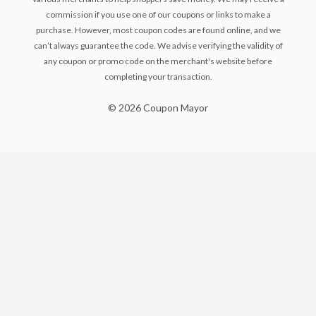
commission if you use one of our coupons or links to make a
purchase. However, most coupon codes are found online, and we
can’t always guarantee the code. We advise verifying the validity of
any coupon or promo code on the merchant's website before
completing your transaction.
© 2026 Coupon Mayor