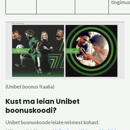
tingimus
(Unibet boonus Itaalia)
Kust ma leian Unibet
boonuskoodi?
Unibet boonuskoode leiate mitmest kohast.